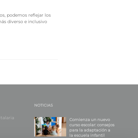
os, podemos reflejar los
ás diverso e inclusivo
NOTICIAS
talaria
Comienza un nuevo
curso escolar: consejos
para la adaptación a
la escuela infantil