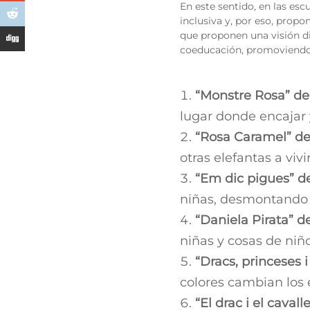
En este sentido, en las es
inclusiva y, por eso, propo
que proponen una visión di
coeducación, promoviendo 
“Monstre Rosa” de
lugar donde encajar y
“Rosa Caramel” de
otras elefantas a viv
“Em dic pigues” d
niñas, desmontando 
“Daniela Pirata” d
niñas y cosas de niñ
“Dracs, princeses i
colores cambian los e
“El drac i el cavall