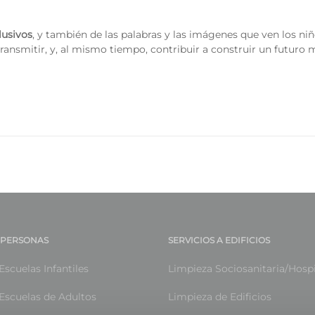
lusivos
, y también de las palabras y las imágenes que ven los niñ
ransmitir, y, al mismo tiempo, contribuir a construir un futuro m
A PERSONAS
SERVICIOS A EDIFICIOS
Escuelas Infantiles
Limpieza Sociosanitaria/Hospi
Escuelas de Adultos
Limpieza de Edificios