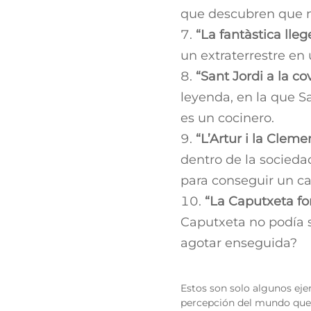
que descubren que 
“La fantàstica lle
un extraterrestre en
“Sant Jordi a la co
leyenda, en la que S
es un cocinero.
“L’Artur i la Clem
dentro de la sociedad
para conseguir un c
“La Caputxeta f
Caputxeta no podía se
agotar enseguida?
Estos son solo algunos ejem
percepción del mundo que 