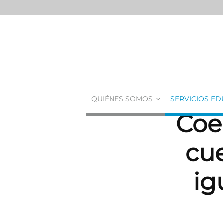
QUIÉNES SOMOS
SERVICIOS ED
Coed
cue
ig