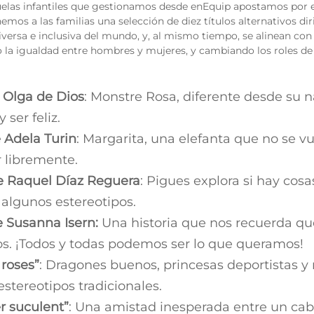
cuelas infantiles que gestionamos desde enEquip apostamos por es
nemos a las familias una selección de diez títulos alternativos dir
versa e inclusiva del mundo, y, al mismo tiempo, se alinean con 
la igualdad entre hombres y mujeres, y cambiando los roles de 
 Olga de Dios
: Monstre Rosa, diferente desde su 
 ser feliz.
 Adela Turin
: Margarita, una elefanta que no se vu
ir libremente.
e Raquel Díaz Reguera
: Pigues explora si hay cos
algunos estereotipos.
e Susanna Isern:
Una historia que nos recuerda qu
os. ¡Todos y todas podemos ser lo que queramos!
 roses”
: Dragones buenos, princesas deportistas y 
stereotipos tradicionales.
er suculent”
: Una amistad inesperada entre un cab