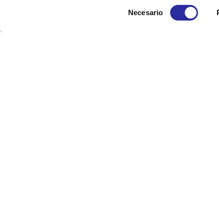
Selección
Necesario
de
consentimiento
Existencia de protocolos
Disponemos de un
protocolo de actuación en casos de a
Si son de vuestro interés o bien tenéis que notificar una
vía software de gestión de incidencias:
EthicsPoint -Plat