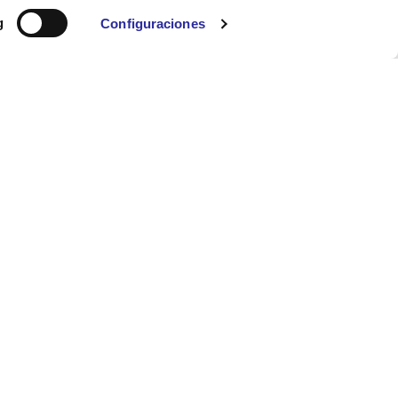
g
Configuraciones
xual y por razón de género
.
de:
canalprotocol@enequip.es
, o también puedes acceder