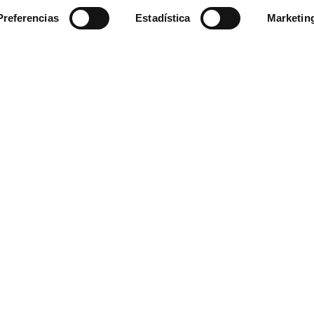
Preferencias
Estadística
Marketin
coso laboral
y de un protocolo de actuación en casos de
acoso se
 incidencia al departamento de igualdad, podéis hacerlo a través 
aforma Navex-,
a través del siguiente código QR.