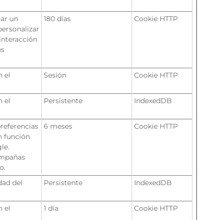
ar un
180 días
Cookie HTTP
personalizar
 interacción
es
n el
Sesión
Cookie HTTP
n el
Persistente
IndexedDB
referencias
6 meses
Cookie HTTP
n función
le.
campañas
o.
dad del
Persistente
IndexedDB
n el
1 día
Cookie HTTP