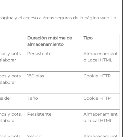
ágina y el acceso a áreas seguras de la página web. La
Duración máxima de
Tipo
almacenamiento
nos y bots.
Persistente
Almacenamient
elaborar
o Local HTML
nos y bots.
180 días
Cookie HTTP
elaborar
s del
1 año
Cookie HTTP
nos y bots.
Persistente
Almacenamient
elaborar
o Local HTML
nos y bots.
Sesión
Almacenamient