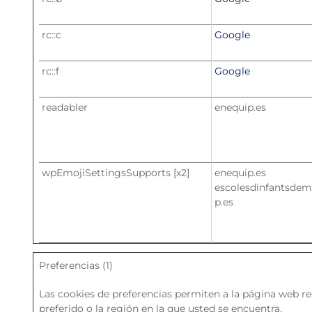
rc::c
Google
rc::f
Google
readabler
enequip.es
wpEmojiSettingsSupports [x2]
enequip.es
escolesdinfantsdem
p.es
Preferencias (1)
Las cookies de preferencias permiten a la página web r
preferido o la región en la que usted se encuentra.