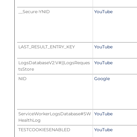
__Secure-YNID
YouTube
LAST_RESULT_ENTRY_KEY
YouTube
LogsDatabaseV2:V#||LogsReques
YouTube
tsStore
NID
Google
ServiceWorkerLogsDatabase#SW
YouTube
HealthLog
TESTCOOKIESENABLED
YouTube