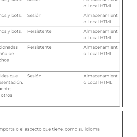
o Local HTML
nos y bots.
Sesión
Almacenamient
o Local HTML
nos y bots.
Persistente
Almacenamient
o Local HTML
ccionadas
Persistente
Almacenamient
maño de
o Local HTML
ichos
kies que
Sesión
Almacenamient
esentación.
o Local HTML
uente,
 otros
omporta o el aspecto que tiene, como su idioma