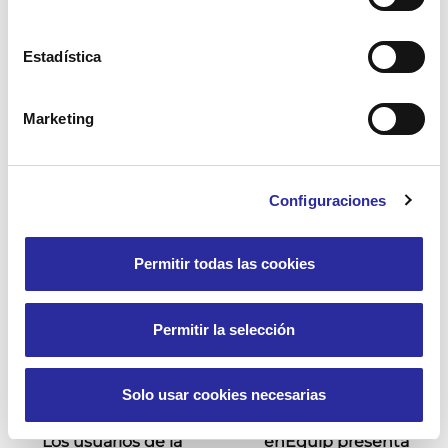
10 de mayo de 2022
Estadística
Marketing
El proceso de
Los usuarios de la
adaptación a la escoleta
Residencia Sor María
Rafaela de Campos se
14 de septiembre de 2023
Configuraciones
suman al Proyecto
Libera para recoger
residuos de los espacios
Permitir todas las cookies
naturales
5 de junio de 2024
Permitir la selección
Solo usar cookies necesarias
Los usuarios de la
enEquip presenta