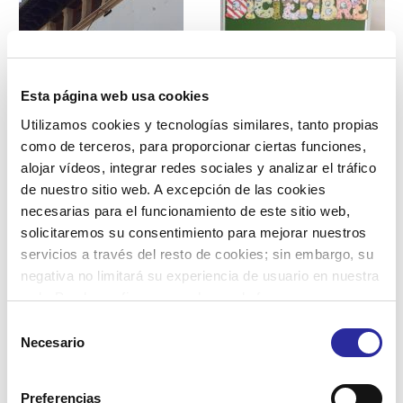
Limpieza de edificios
La terapia de
Esta página web usa cookies
con agua osmotizada:
orientación, una
una alternativa
herramienta a favor del
Utilizamos cookies y tecnologías similares, tanto propias
comprometida con el
bienestar de las
como de terceros, para proporcionar ciertas funciones,
medio ambiente
personas mayores.
alojar vídeos, integrar redes sociales y analizar el tráfico
15 de diciembre de 2021
26 de enero de 2022
de nuestro sitio web. A excepción de las cookies
necesarias para el funcionamiento de este sitio web,
solicitaremos su consentimiento para mejorar nuestros
servicios a través del resto de cookies; sin embargo, su
negativa no limitará su experiencia de usuario en nuestra
web. Puede configurar o rechazar de forma
Desde enEquip
Los cuidados a personas
personalizada su uso pulsando “Configuraciones”. Para
Selección
fomentamos los talleres
mayores y/o
más información, puede consultar nuestra
Política de
Necesario
de
de lectura inclusivos.
dependientes, una
Cookies
.
profesión con muchas
consentimiento
24 de febrero de 2022
oportunidades.
Preferencias