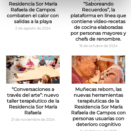
Residencia Sor María
“Saboreando
Rafaela de Campos
Recuerdos”, la
combaten el calor con
plataforma en línea que
salidas a la playa
contiene vídeo-recetas
de cocina elaboradas
2 de agosto de 2024
por personas mayores y
chefs de renombre.
16 de octubre de 2024
“Conversaciones a
Muñecas reborn, las
través del arte”: nuevo
nuevas herramientas
taller terapéutico de la
terapéuticas de la
Residencia Sor María
Residencia Sor María
Rafaela
Rafaela de Campos con
personas usuarias con
21 de noviembre de 2024
deterioro cognitivo