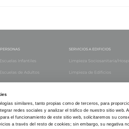
A PERSONAS
SERVICIOS A EDIFICIOS
Escuelas Infantiles
Limpieza Sociosanitaria/Hospi
Escuelas de Adultos
Limpieza de Edificios
e Atención a las Mujeres
Limpieza de Instalaciones De
ies
Centros Residenciales
Limpieza especializada de hot
logías similares, tanto propias como de terceros, para proporcio
e Atención Domiciliaria (SAD)
Limpieza de Centros Educati
ntegrar redes sociales y analizar el tráfico de nuestro sitio web.
para el funcionamiento de este sitio web, solicitaremos su cons
icios a través del resto de cookies; sin embargo, su negativa no