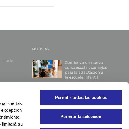
NOTICIAS
talaria
Comienza un nuevo
curso escolar: consejos
para la adaptación a
la escuela infantil
portivas
eles
Permitir todas las cookies
nar ciertas
vos
 A excepción
Permitir la selección
entimiento
 limitará su