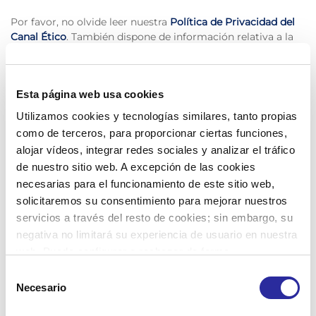
Por favor, no olvide leer nuestra
Política de Privacidad del
Canal Ético
. También dispone de información relativa a la
protección de datos en la propia
Política de
Funcionamiento del Canal Ético.
Esta página web usa cookies
Descargas
Utilizamos cookies y tecnologías similares, tanto propias
como de terceros, para proporcionar ciertas funciones,
alojar vídeos, integrar redes sociales y analizar el tráfico
de nuestro sitio web. A excepción de las cookies
necesarias para el funcionamiento de este sitio web,
solicitaremos su consentimiento para mejorar nuestros
servicios a través del resto de cookies; sin embargo, su
negativa no limitará su experiencia de usuario en nuestra
web. Puede configurar o rechazar de forma
personalizada su uso pulsando “Configuraciones”. Para
Selección
más información, puede consultar nuestra
Política de
Necesario
de
Cookies
.
consentimiento