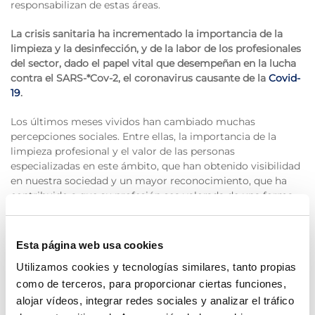
responsabilizan de estas áreas.
La crisis sanitaria ha incrementado la importancia de la
limpieza y la desinfección, y de la labor de los profesionales
del sector, dado el papel vital que desempeñan en la lucha
contra el SARS-*Cov-2, el coronavirus causante de la
Covid-
19
.
Los últimos meses vividos han cambiado muchas
percepciones sociales. Entre ellas, la importancia de la
limpieza profesional y el valor de las personas
especializadas en este ámbito, que han obtenido visibilidad
en nuestra sociedad y un mayor reconocimiento, que ha
contribuido a que su profesión sea valorada de una forma
más preciada.
Ahora más que nunca, deben seguirse todas las
Esta página web usa cookies
precauciones y los protocolos.
Es crucial realizar
Utilizamos cookies y tecnologías similares, tanto propias
desinfecciones y limpiezas en las instalaciones y reforzar el
mantenimiento continuo.
como de terceros, para proporcionar ciertas funciones,
alojar vídeos, integrar redes sociales y analizar el tráfico
Pero no se puede olvidar que estos procedimientos y