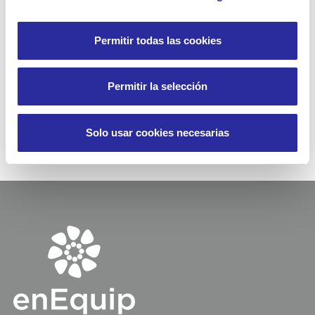
El nuestro es un compromiso firme con la salud y la
seguridad de nuestro equipo
, así como también con la de
nuestros clientes y entorno. Somos conscientes que
Permitir todas las cookies
adaptarse a esta situación ha sido difícil para nuestro
personal, pero han demostrado una resiliencia, capacidad
de adaptación y trabajo increíbles que nos permite mirar el
Permitir la selección
futuro con tranquilidad y con la convicción de poder
superar cualquier dificultad.
Solo usar cookies necesarias