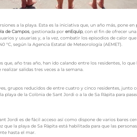
siones a la playa. Esta es la iniciativa que, un año más, pone en 
ela de Campos
, gestionada por
enEquip
, con el fin de ofrecer un
uarios y usuarias y, a la vez, combatir los episodios de calor que 
0 °C, según la Agencia Estatal de Meteorología (AEMET).
s que, año tras año, han ido calando entre los residentes, lo que
realizar salidas tres veces a la semana.
eves, grupos reducidos de entre cuatro y cinco residentes, junto 
 la playa de la Colònia de Sant Jordi o a la de Sa Ràpita para pase
ant Jordi es de fácil acceso así como dispone de varios bares cer
ez que la playa de Sa Ràpita está habilitada para que las person
te hasta el mar.