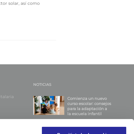
ector solar, así como
NOTICIAS
talaria
Comienza un nuevo
curso escolar: consejos
para la adaptación a
la escuela infantil
portivas
eles