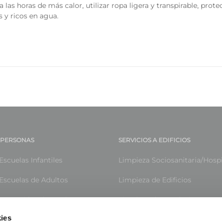
 a las horas de más calor, utilizar ropa ligera y transpirable, prot
 y ricos en agua.
A PERSONAS
SERVICIOS A EDIFICIOS
Escuelas Infantiles
Limpieza Sociosanitaria/Hospi
Escuelas de Adultos
Limpieza de Edificios
e Atención a las Mujeres
Limpieza de Instalaciones De
ies
Centros Residenciales
Limpieza especializada de hot