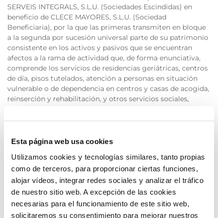
SERVEIS INTEGRALS, S.L.U. (Sociedades Escindidas) en
beneficio de CLECE MAYORES, S.L.U. (Sociedad
Beneficiaria), por la que las primeras transmiten en bloque
a la segunda por sucesión universal parte de su patrimonio
consistente en los activos y pasivos que se encuentran
afectos a la rama de actividad que, de forma enunciativa,
comprende los servicios de residencias geriátricas, centros
de día, pisos tutelados, atención a personas en situación
vulnerable o de dependencia en centros y casas de acogida,
reinserción y rehabilitación, y otros servicios sociales,
integrantes de una unidad económica.
Dicho Proyecto de Escisión Parcial ha sido aprobado por
los representantes físicos del Administrador Único de las
Esta página web usa cookies
sociedades involucradas con fecha 20 de mayo de 2025.
Utilizamos cookies y tecnologías similares, tanto propias
como de terceros, para proporcionar ciertas funciones,
Está previsto que la Junta General de las sociedades
implicadas a celebrar el 26 de junio de 2025 apruebe, en su
alojar vídeos, integrar redes sociales y analizar el tráfico
caso, la operación de escisión parcial que tiene como base
de nuestro sitio web. A excepción de las cookies
el mencionado Proyecto, así como los Balances de
necesarias para el funcionamiento de este sitio web,
Escisión, cerrados a 31 de diciembre de 2024.
solicitaremos su consentimiento para mejorar nuestros