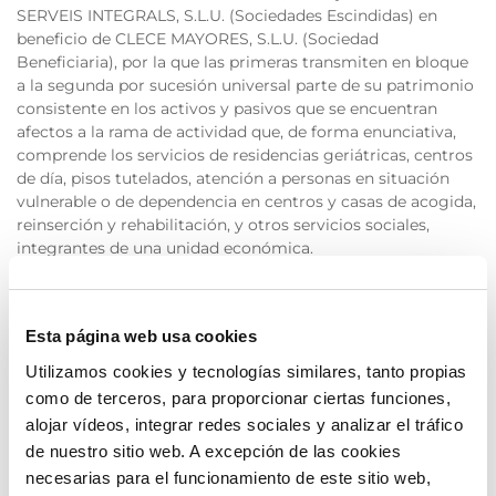
SERVEIS INTEGRALS, S.L.U. (Sociedades Escindidas) en
beneficio de CLECE MAYORES, S.L.U. (Sociedad
Beneficiaria), por la que las primeras transmiten en bloque
a la segunda por sucesión universal parte de su patrimonio
consistente en los activos y pasivos que se encuentran
afectos a la rama de actividad que, de forma enunciativa,
comprende los servicios de residencias geriátricas, centros
de día, pisos tutelados, atención a personas en situación
vulnerable o de dependencia en centros y casas de acogida,
reinserción y rehabilitación, y otros servicios sociales,
integrantes de una unidad económica.
Dicho Proyecto de Escisión Parcial ha sido aprobado por
los representantes físicos del Administrador Único de las
Esta página web usa cookies
sociedades involucradas con fecha 20 de mayo de 2025.
Utilizamos cookies y tecnologías similares, tanto propias
Está previsto que la Junta General de las sociedades
como de terceros, para proporcionar ciertas funciones,
implicadas a celebrar el 26 de junio de 2025 apruebe, en su
alojar vídeos, integrar redes sociales y analizar el tráfico
caso, la operación de escisión parcial que tiene como base
de nuestro sitio web. A excepción de las cookies
el mencionado Proyecto, así como los Balances de
necesarias para el funcionamiento de este sitio web,
Escisión, cerrados a 31 de diciembre de 2024.