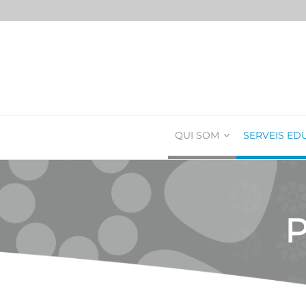
QUI SOM
SERVEIS ED
P