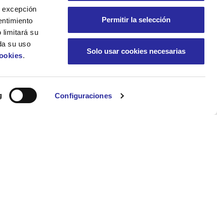
 A excepción
Permitir la selección
entimiento
 limitará su
da su uso
Solo usar cookies necesarias
Cookies
.
g
Configuraciones
NOTÍCIES
alària
Arrenca un nou curs
escolar: consells per a
l’adaptació dels