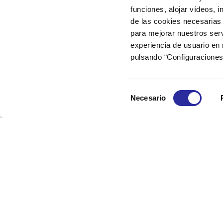
funciones, alojar vídeos, i
de las cookies necesarias 
para mejorar nuestros serv
experiencia de usuario en
pulsando “Configuraciones
Selección
Necesario
de
consentimiento
SERVEIS A 
Gestió d’Esc
Gestió d’Es