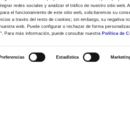
ntegrar redes sociales y analizar el tráfico de nuestro sitio web.
para el funcionamiento de este sitio web, solicitaremos su cons
icios a través del resto de cookies; sin embargo, su negativa no
 nuestra web. Puede configurar o rechazar de forma personaliza
”. Para más información, puede consultar nuestra
Política de 
Preferencias
Estadística
Marketin
PERSONES
SERVEIS A EDIFICIS
oles Infantils
Neteja Sociosanitària i Hospit
coles d’Adults
Neteja d’Edificis