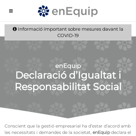
Informació important sobre mesures davant la
COVID-19
enEquip
Declaració d’Igualtat i
Responsabilitat Social
Conscient que la gestió empresarial ha d’estar d’acord amb
les necessitats i demandes de la societat,
enEquip
declara el