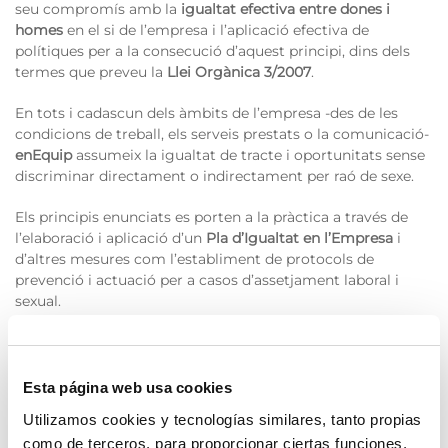
seu compromís amb la
igualtat efectiva entre dones i
homes
en el si de l’empresa i l’aplicació efectiva de
polítiques per a la consecució d’aquest principi, dins dels
termes que preveu la
Llei Orgànica 3/2007
.
En tots i cadascun dels àmbits de l’empresa -des de les
condicions de treball, els serveis prestats o la comunicació-
enEquip
assumeix la igualtat de tracte i oportunitats sense
discriminar directament o indirectament per raó de sexe.
Els principis enunciats es porten a la pràctica a través de
l’elaboració i aplicació d’un
Pla d’Igualtat en l’Empresa
i
d’altres mesures com l’establiment de protocols de
prevenció i actuació per a casos d’assetjament laboral i
sexual.
Dins del seu projecte social,
enEquip
també treballa per la
integració laboral en la seva plantilla de dones víctimes de
violència de gènere.
Esta página web usa cookies
Utilizamos cookies y tecnologías similares, tanto propias
Som rigorosos amb la legislació vigent i estenem aquest
como de terceros, para proporcionar ciertas funciones,
compromís per mitjà d’una exigència de certificació en