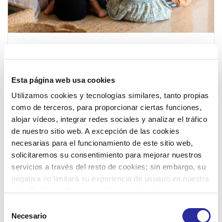
Arrenca un nou curs
escolar: consells per a
Esta página web usa cookies
l’adaptació dels infants
Utilizamos cookies y tecnologías similares, tanto propias
a l’escoleta
como de terceros, para proporcionar ciertas funciones,
alojar vídeos, integrar redes sociales y analizar el tráfico
9 de setembre de 2025
de nuestro sitio web. A excepción de las cookies
Comença un nou curs escolar a les Illes Balears i
necesarias para el funcionamiento de este sitio web,
aprofitam per compartir unes bones recomanacions
solicitaremos su consentimiento para mejorar nuestros
per a l'adaptació dels nins i nines
servicios a través del resto de cookies; sin embargo, su
negativa no limitará su experiencia de usuario en nuestra
web. Puede configurar o rechazar de forma
personalizada su uso pulsando “Configuraciones”. Para
Selección
más información, puede consultar nuestra
Política de
Necesario
de