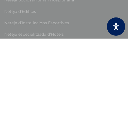
Neteja d’Edificis
Neteja d’Instal·lacions Esportives
Neteja especialitzada d’Hotels
Neteja de Centres Educatius
NOTÍCIES
Arrenca un nou curs escolar: consells per a
l’adaptació dels infants a l’escoleta
Anunci d’escissió parcial