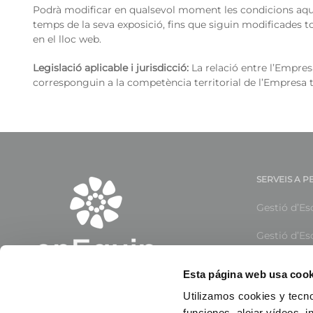
Podrà modificar en qualsevol moment les condicions aquí
temps de la seva exposició, fins que siguin modificades 
en el lloc web.
Legislació aplicable i jurisdicció:
La relació entre l’Empresa
corresponguin a la competència territorial de l’Empresa t
SERVEIS A 
Gestió d’Esc
Gestió d’Es
Serveis d’A
Esta página web usa cook
Gestió de C
Utilizamos cookies y tecno
funciones, alojar vídeos, i