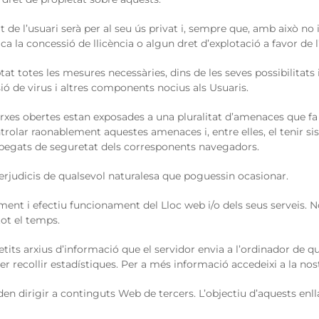
 de l’usuari serà per al seu ús privat i, sempre que, amb això no i
 la concessió de llicència o algun dret d’explotació a favor de l
 totes les mesures necessàries, dins de les seves possibilitats i 
sió de virus i altres components nocius als Usuaris.
rxes obertes estan exposades a una pluralitat d’amenaces que fa 
rolar raonablement aquestes amenaces i, entre elles, el tenir si
els pegats de seguretat dels corresponents navegadors.
perjudicis de qualsevol naturalesa que poguessin ocasionar.
ment i efectiu funcionament del Lloc web i/o dels seus serveis. N
tot el temps.
etits arxius d’informació que el servidor envia a l’ordinador de q
 per recollir estadístiques. Per a més informació accedeixi a la no
n dirigir a continguts Web de tercers. L’objectiu d’aquests enllaç