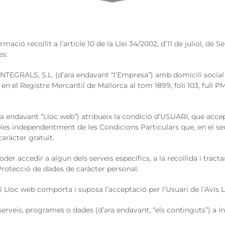
ió recollit a l’article 10 de la Llei 34/2002, d’11 de juliol, de 
es:
EGRALS, S.L. (d’ara endavant “l’Empresa”) amb domicili social en
en el Registre Mercantil de Mallorca al tom 1899, foli 103, full 
ra endavant “Lloc web”) atribueix la condició d’USUARI, que accep
les independentment de les Condicions Particulars que, en el seu c
caràcter gratuït.
der accedir a algun dels serveis específics, a la recollida i tra
 Protecció de dades de caràcter personal.
l Lloc web comporta i suposa l’acceptació per l’Usuari de l’Avís
erveis, programes o dades (d’ara endavant, “els continguts”) a In