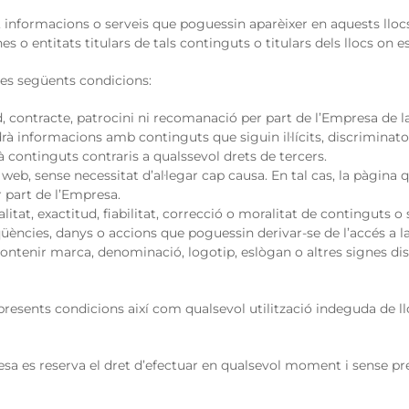
 informacions o serveis que poguessin aparèixer en aquests llocs
 o entitats titulars de tals continguts o titulars dels llocs on es
les següents condicions:
 contracte, patrocini ni recomanació per part de l’Empresa de la 
ndrà informacions amb continguts que siguin il·lícits, discriminat
 continguts contraris a qualssevol drets de tercers.
u web, sense necessitat d’al·legar cap causa. En tal cas, la pàgina q
r part de l’Empresa.
tat, exactitud, fiabilitat, correcció o moralitat de continguts o s
üències, danys o accions que poguessin derivar-se de l’accés a la
 contenir marca, denominació, logotip, eslògan o altres signes di
esents condicions així com qualsevol utilització indeguda de lloc
sa es reserva el dret d’efectuar en qualsevol moment i sense pre