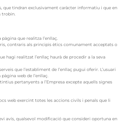
, que tindran exclusivament caràcter informatiu i que en
 trobin.
pàgina que realitza l’enllaç.
oris, contraris als principis ètics comunament acceptats o
ue hagi realitzat l’enllaç haurà de procedir a la seva
erveis que l’establiment de l’enllaç pugui oferir. L’usuari
 pàgina web de l’enllaç.
stintius pertanyents a l’Empresa excepte aquells signes
s web exercint totes les accions civils i penals que li
vi avís, qualsevol modificació que consideri oportuna en