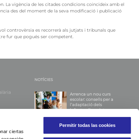
 La vigència de les citades condicions coincideix amb el
ència des del moment de la seva modificació i publicació
l controvèrsia es recorrerà als jutjats i tribunals que
ltre fur que pogués ser competent.
NOTÍCIES
alària
Arrenca un nou curs
escolar: consells per a
l’adaptació dels
infants a l’escoleta
ves
Anunci d’escissió
Permitir todas las cookies
parcial
nar ciertas
 A excepción