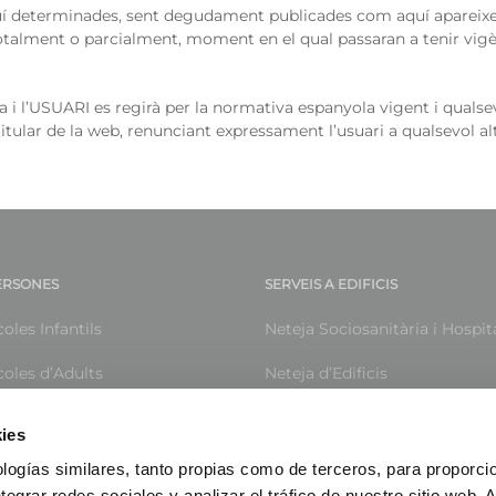
 determinades, sent degudament publicades com aquí apareixen.
totalment o parcialment, moment en el qual passaran a tenir vig
 i l’USUARI es regirà per la normativa espanyola vigent i qualsevo
itular de la web, renunciant expressament l’usuari a qualsevol a
PERSONES
SERVEIS A EDIFICIS
oles Infantils
Neteja Sociosanitària i Hospit
coles d’Adults
Neteja d’Edificis
tenció a les Dones
Neteja d’Instal·lacions Esporti
ies
entres Residencials
Neteja especialitzada d’Hotels
logías similares, tanto propias como de terceros, para proporcio
ntegrar redes sociales y analizar el tráfico de nuestro sitio web.