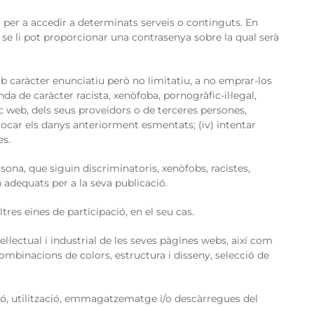
i per a accedir a determinats serveis o continguts. En
 se li pot proporcionar una contrasenya sobre la qual serà
b caràcter enunciatiu però no limitatiu, a no emprar-los
ganda de caràcter racista, xenòfoba, pornogràfic-il·legal,
oc web, dels seus proveïdors o de terceres persones,
ovocar els danys anteriorment esmentats; (iv) intentar
es.
sona, que siguin discriminatoris, xenòfobs, racistes,
n adequats per a la seva publicació.
res eines de participació, en el seu cas.
l·lectual i industrial de les seves pàgines webs, així com
combinacions de colors, estructura i disseny, selecció de
ació, utilització, emmagatzematge i/o descàrregues del