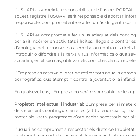
L’USUARI assumeix la responsabilitat de l’ús del PORTAL. 
aquest registre l’USUARI serà responsable d’aportar inform
responsable, comprometent-se a fer un ús diligent i confi
L’USUARI es compromet a fer un ús adequat dels continguts
per a (i) incórrer en activitats il·lícites, il·legals o contrà
d’apologia del terrorisme o atemptatori contra els drets h
introduir o difondre a la xarxa virus informàtics o qualse
accedir i, en el seu cas, utilitzar els comptes de correu e
L’Empresa es reserva el dret de retirar tots aquells coment
pornogràfics, que atemptin contra la joventut o la infància,
En qualsevol cas, l’Empresa no serà responsable de les opi
Propietat intel·lectual i industrial:
L’Empresa per si mateixa 
dels elements continguts en elles (a títol enunciatiu, ima
materials usats, programes d’ordinador necessaris per al 
L’usuari es compromet a respectar els drets de Propietat I
contingut, per part de l’usuari al lloc web no li atorga ca