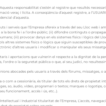
Aquesta responsabilitat s’estén al registre que resultés necessar
ació veraç i lícita. A conseqüència d’aquest registre, a l’USUARI
dencial d’aquesta.
 i serveis que l’Empresa ofereix a través del seu Lloc web i am
ries a la bona fe i a l’ordre públic; (ii) difondre continguts o propa
umans; (iii) provocar danys en els sistemes físics i lògics del Ll
vols altres sistemes físics o lògics que siguin susceptibles de pr
lectrònic d’altres usuaris i modificar o manipular els seus missatg
aris i aportacions que vulnerin el respecte a la dignitat de la per
 l’ordre o la seguretat pública o que, al seu judici, no resultessi
nions abocades pels usuaris a través dels fòrums, missatges, o alt
o com a cessionària, és titular de tots els drets de propietat inte
tges, so, àudio, vídeo, programari o textos; marques o logotips, 
seu funcionament, accés i ús, etc…).
ntel·lectual i Industrial titularitat de l’Empresa, L’accés, naveg
p dret de propietat sobre aquests.