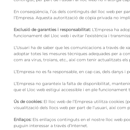
En conseqüència, l’ús dels continguts del lloc web per part
l’Empresa. Aquesta autorització de còpia privada no implica
Exclusió de garanties i responsabilitat:
L’Empresa ha adoptat
funcionament del Lloc web i evitar l’existència i transmis
L’Usuari ha de saber que les comunicacions a través de xa
adoptar totes les mesures tècniques adequades per a cont
com ara virus, troians, etc., així com tenir actualitzats 
L’Empresa no es fa responsable, en cap cas, dels danys i 
L’Empresa no garanteix la falta de disponibilitat, manteni
que el Lloc web estigui accessible i en ple funcionament 
Ús de cookies:
El lloc web de l’Empresa utilitza cookies (p
visualització dels llocs web per part de l’usuari, així com
Enllaços:
Els enllaços continguts en el nostre lloc web pode
puguin interessar a través d’Internet.