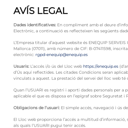
AVÍS LEGAL
Dades identificatives:
En compliment amb el deure d’informac
Electrònic, a continuació es reflecteixen les següents dad
L’Empresa titular d’aquest website és ENEQUIP SERVEIS INT
Mallorca (07011), amb número de CIF: B-07411598, inscrita 
electrònic:
rgpd-enequip@enequip.es
Usuaris:
L’accés i/o ús del Lloc web
https://enequip.es
(d’a
d’Ús aquí reflectides. Les citades Condicions seran aplicab
vinculats a aquest. La prestació del servei del lloc web té 
Quan l’USUARI es registri i aporti dades personals per a po
aplicable el que es disposa en l’epígraf sobre Seguretat i
Obligacions de l’usuari:
El simple accés, navegació i ús de
El Lloc web proporciona l’accés a multitud d’informació, s
als quals l’USUARI pugui tenir accés.