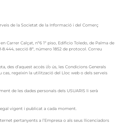
Serveis de la Societat de la Informació i del Comerç
 Carrer Calçat, nº6 1º piso, Edificio Toledo, de Palma de
PM-8.444, secció 8ª, número 1852 de protocol. Correu
ta, des d’aquest accés i/o ús, les Condicions Generals
as, regeixin la utilització del Lloc web o dels serveis
ctament de les dades personals dels USUARIS li serà
 Legal vigent i publicat a cada moment.
ternet pertanyents a l’Empresa o als seus llicenciadors