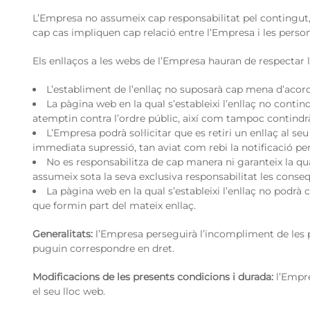
L’Empresa no assumeix cap responsabilitat pel contingut,
cap cas impliquen cap relació entre l’Empresa i les persones
Els enllaços a les webs de l’Empresa hauran de respectar 
L’establiment de l’enllaç no suposarà cap mena d’acord,
La pàgina web en la qual s’estableixi l’enllaç no conti
atemptin contra l’ordre públic, així com tampoc contindrà
L’Empresa podrà sol·licitar que es retiri un enllaç al se
immediata supressió, tan aviat com rebi la notificació pe
No es responsabilitza de cap manera ni garanteix la quali
assumeix sota la seva exclusiva responsabilitat les conseq
La pàgina web en la qual s’estableixi l’enllaç no podrà
que formin part del mateix enllaç.
Generalitats:
l’Empresa perseguirà l’incompliment de les pr
puguin correspondre en dret.
Modificacions de les presents condicions i durada:
l’Empre
el seu lloc web.